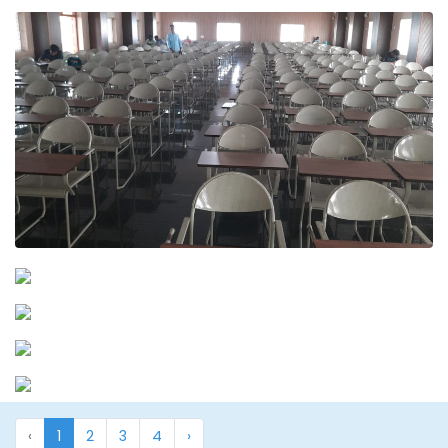
‹
1
2
3
4
›